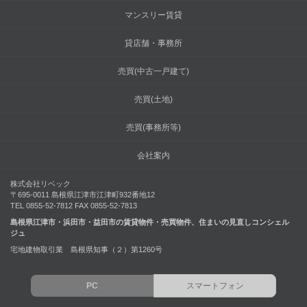
マンスリー賃貸
貸店舗・事務所
売買(中古一戸建て)
売買(土地)
売買(事務所等)
会社案内
株式会社リベック
〒695-0011 島根県江津市江津町932番地12
TEL 0855-52-7812 FAX 0855-52-7813
島根県江津市・浜田市・益田市の賃貸物件・売買物件、住まいの見直しコンシェル
ジュ
宅地建物取引業 島根県知事（２）第1260号
PC
スマートフォン