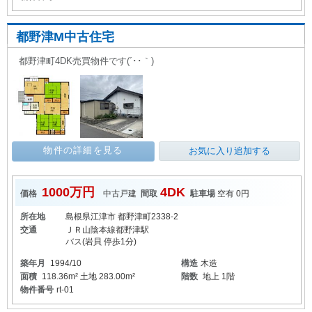
都野津M中古住宅
都野津町4DK売買物件です(´･･｀)
物件の詳細を見る
お気に入り追加する
1000万円
4DK
価格
中古戸建
間取
駐車場
空有 0円
所在地
島根県江津市 都野津町2338-2
交通
ＪＲ山陰本線都野津駅
バス(岩貝 停歩1分)
築年月
1994/10
構造
木造
面積
118.36m² 土地 283.00m²
階数
地上 1階
物件番号
rt-01