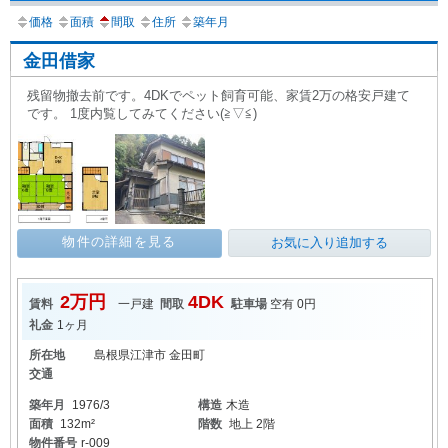
価格
面積
間取
住所
築年月
金田借家
残留物撤去前です。4DKでペット飼育可能、家賃2万の格安戸建て
です。 1度内覧してみてください(≧▽≦)
物件の詳細を見る
お気に入り追加する
2万円
4DK
賃料
一戸建
間取
駐車場
空有 0円
礼金
1ヶ月
所在地
島根県江津市 金田町
交通
築年月
1976/3
構造
木造
面積
132m²
階数
地上 2階
物件番号
r-009