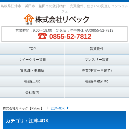
島根県江津市・浜田市・益田市の賃貸物件・売買物件、住まいの見直しコンシェル
ジュ
営業時間：9:00～18:00
定休日：年中無休 FAX0855-52-7813
0855-52-7812
Main menu
TOP
賃貸物件
ウイークリー賃貸
マンスリー賃貸
貸店舗・事務所
売買(中古一戸建て)
売買(土地)
売買(事務所等)
会社案内
株式会社リベック【Rebec】
江津-4DK
カテゴリ：江津-4DK