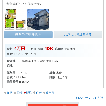
都野津町4DKの借家です♪
物件の詳細を見る
お気に入り追加する
4万円
4DK
賃料
一戸建
間取
駐車場
空有 0円
敷金
1ヶ月
礼金
1ヶ月
所在地
島根県江津市 都野津町1576
交通
築年月
1971/12
構造
木造
面積
123.24m²
階数
地上 1階
物件番号
gk0012
価格
面積
間取
住所
築年月
前のページにもどる