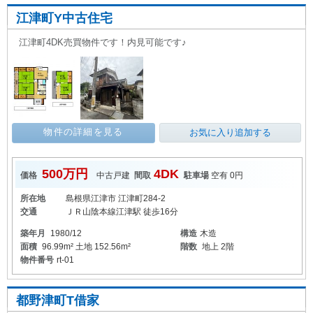
江津町Y中古住宅
江津町4DK売買物件です！内見可能です♪
物件の詳細を見る
お気に入り追加する
500万円
4DK
価格
中古戸建
間取
駐車場
空有 0円
所在地
島根県江津市 江津町284-2
交通
ＪＲ山陰本線江津駅 徒歩16分
築年月
1980/12
構造
木造
面積
96.99m² 土地 152.56m²
階数
地上 2階
物件番号
rt-01
都野津町T借家