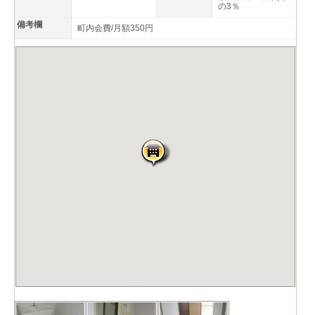
の3％
備考欄
町内会費/月額350円