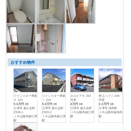
おすすめ物件
ツインスター博多
ツインスター博多
エルピアＫ 202
村上ハイツ 206
Ⅱ 103
Ⅰ 203
号室
号室
5.6万円
1K
5.6万円
1K
4万円
1K
3.2万円
1K
江津市 嘉久志町
江津市 嘉久志町
江津市 嘉久志町
江津市 浅利町
2506-1
2505-2
ＪＲ山陰本線江津
ＪＲ山陰本線浅利
ＪＲ山陰本線江津
ＪＲ山陰本線江津
駅
駅
駅
駅