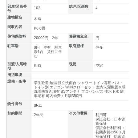
部屋/区画番
総戸/区画数
102
4
号
建物構造
木造
間取内容
K8.0畳
住宅保険料
修繕積立金
20000円 2年
円
駐車場
取引態様
0円 空有 駐車
仲介
場1台 賃料に含
む
引渡/入居時
現況
即時
空家
期
周辺環境
設備・条件
学生歓迎 給湯 独立洗面台 シャワー トイレ専用 バス・
トイレ別 エアコン W.INクローゼット 室内洗濯機置き場
洗濯機置き場有 BSアンテナ プロパンガス 排水下水 駐
車場有 町内会費：月額350円
物件番号
gt-11
契約期間
その他費用
2年間
利用可
保証会社：日本賃
貸保証
保証会社利用料：
初回家賃の50％月
額保証料 総家賃