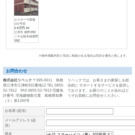
エルカーサ森脇
103号室
3.8万円
1K
江津市 都野津町
ＪＲ山陰本線都野
津駅
※物件掲載内容と現況に相違がある場合は現況を優先と致します。
お問合わせ
株式会社リベック
〒695-0011 島根
リベックでは、お客さまの家探しを総
県江津市江津町932番地12 TEL 0855-
合的に サポートするサービスを提供し
52-7812 FAX 0855-52-7813 宅建免
ております。お困りのことがあればど
許番号: 宅地建物取引業 島根県知事
うぞお気軽にお問合せください。
（２）第1260号
お名前 (必須）
メールアドレス (必
須）
題名