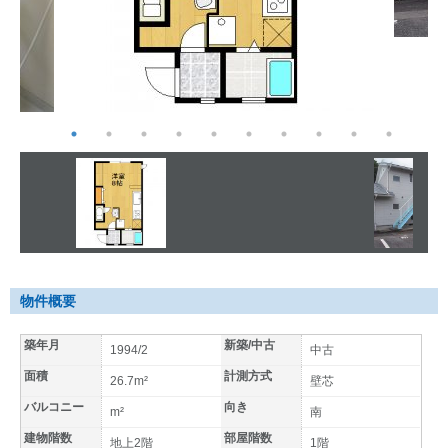
物件概要
築年月
新築/中古
1994/2
中古
面積
計測方式
26.7m²
壁芯
バルコニー
向き
m²
南
建物階数
部屋階数
地上2階
1階