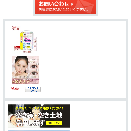
送
す
ッ
る
る
ク
マ
ー
ク
に
追
加