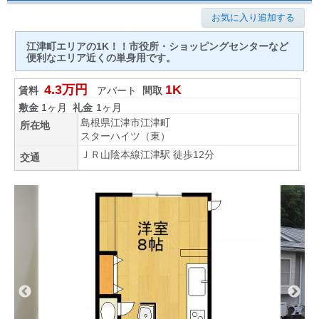
お気に入り追加する
江津町エリアの1K！！市役所・ショッピングセンターなど
便利なエリア近くの単身用です。
4.3万円
1K
賃料
アパート
間取
敷金
1ヶ月
礼金
1ヶ月
島根県江津市江津町
所在地
スターハイツ（東）
ＪＲ山陰本線江津駅 徒歩12分
交通