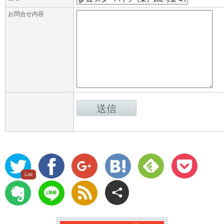
お問合せ内容
ツ
Facebook
Google
は
Feedly
Pocket
List
ィ
Plus
て
に
Evernote
LINE
rss
ー
な
保
で
ト
ブ
存