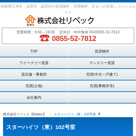
島根県江津市・浜田市・益田市の賃貸物件・売買物件、住まいの見直しコンシェル
ジュ
営業時間：9:00～18:00
定休日：年中無休 FAX0855-52-7813
0855-52-7812
Main menu
TOP
賃貸物件
ウイークリー賃貸
マンスリー賃貸
貸店舗・事務所
売買(中古一戸建て)
売買(土地)
売買(事務所等)
会社案内
株式会社リベック【Rebec】
スターハイツ（東）102号室
スターハイツ（東）102号室