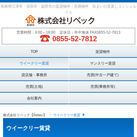
島根県江津市・浜田市・益田市の賃貸物件・売買物件、住まいの見直しコンシェル
ジュ
営業時間：9:00～18:00
定休日：年中無休 FAX0855-52-7813
0855-52-7812
Main menu
TOP
賃貸物件
ウイークリー賃貸
マンスリー賃貸
貸店舗・事務所
売買(中古一戸建て)
売買(土地)
売買(事務所等)
会社案内
株式会社リベック【Rebec】
ウイークリー賃貸
ウイークリー賃貸