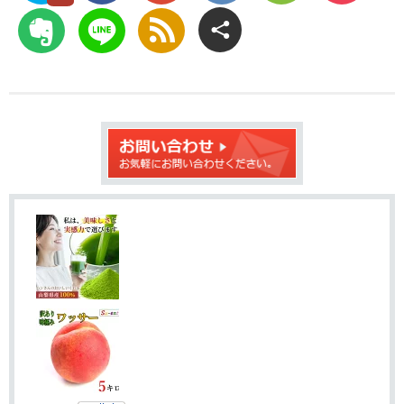
ィ
Plus
て
に
Evernote
LINE
rss
ー
な
保
で
ト
ブ
存
送
す
ッ
る
る
ク
マ
ー
ク
に
追
加